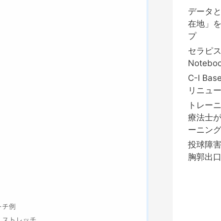
データ
在地」
プ
セラピ
Notebo
C-I B
リニュ
トレーニ
療法士
ーニング
投球障
胸郭出
ーチ例
・ストレッチ