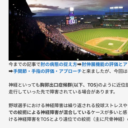
今までの記事で
肘の病態の捉え方
➡︎
肘伸展機能の評価とア
➡︎
手関節・手指の評価・アプローチ
と来ましたが、今回は
神経といっても
胸郭出口症候群(以下、TOS)
のように近位
走行していった先で障害されている場合があります。
野球選手における神経障害は繰り返される投球ストレスや
での絞扼による神経障害が混合している
ケースが多いと感
ける神経障害をTOSとより遠位での絞扼（主に尺骨神経