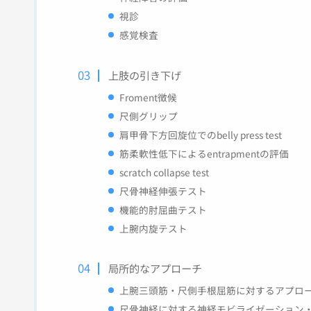
視診
感覚検査
上肢の引き下げ
Froment徴候
尺側グリップ
肩甲骨下方回旋位でのbelly press test
筋柔軟性低下によるentrapmentの評価
scratch collapse test
尺骨神経伸張テスト
機能的肘屈曲テスト
上腕内旋テスト
局所的なアプローチ
上腕三頭筋・尺側手根屈筋に対するアプロ
尺骨神経に対する神経モビライゼーション