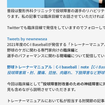
普段は整形外科クリニックで投球障害の選手のリハビリテ
ります。私の記事では臨床目線でお話させていただければ
Twitterでも臨床目線で発信をしていますのでフォロー
Tweets by newnewsea
2021年度のC-I Baseballが発信する「トレーナーマニュ
野球のケガに関わる専門家向けの
臨床編
と
選手のパフォーマンスに関わる
現場編
について配信してい
野球トレーナーマニュアル｜C-I baseball｜note
【C-I 
投球障害肩・肘、腰痛、捻挫、肉離れ、下肢障害など野球
今回は臨床編として
”投球障害肘改善のための神経障害に
見も含めながら説明させていただきます。
トレーナーマニュアルにおいて私が担当する肘関節の記事