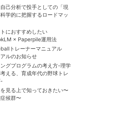
と自己分析で投手としての「現
を科学的に把握するロードマッ
ストにおすすめしたい
okLM × Paperpile運用法
aseballトレーナーマニュアル
ーアルのお知らせ
ングプログラムの考え方-理学
が考える、育成年代の野球トレ
-
害を見る上で知っておきたい〜
口症候群〜