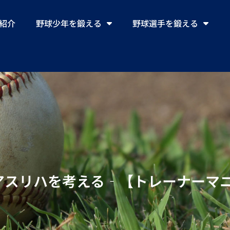
ll紹介
野球少年を鍛える
野球選手を鍛える
スリハを考える‐【トレーナーマニュア