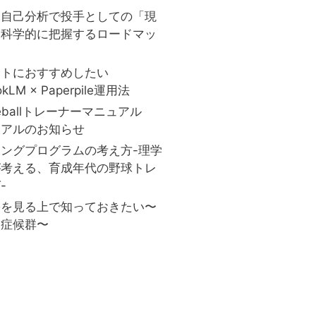
と自己分析で投手としての「現
を科学的に把握するロードマッ
ストにおすすめしたい
okLM × Paperpile運用法
aseballトレーナーマニュアル
ーアルのお知らせ
ングプログラムの考え方-理学
が考える、育成年代の野球トレ
-
害を見る上で知っておきたい〜
口症候群〜