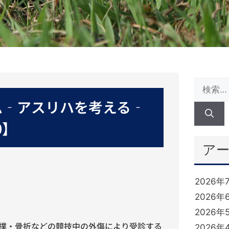
ム‐アスリハを考える‐
0】
ア
2026年
2026年
2026年
撲・骨折などの競技中の外傷により受診する
2026年