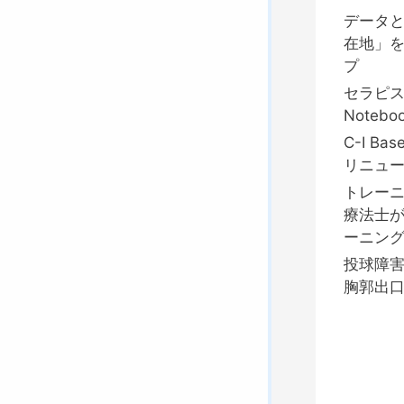
データ
在地」
プ
セラピ
Notebo
C-I B
リニュ
トレーニ
療法士
ーニング
投球障
胸郭出