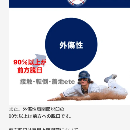
また、外傷性肩関節脱臼の
90％以上は
前方への脱臼
です。
前方脱臼は肩甲上腕関節において、