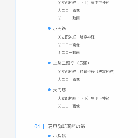
①支配神経：（上）肩甲下神経
②エコー画像
③エコー動画
小円筋
①支配神経：腋窩神経
②エコー画像
③エコー動画
上腕三頭筋（長頭）
①支配神経：橈骨神経（腋窩神経）
②エコー画像
大円筋
①支配神経：（下）肩甲下神経
②エコー画像
肩甲胸郭関節の筋
小胸筋