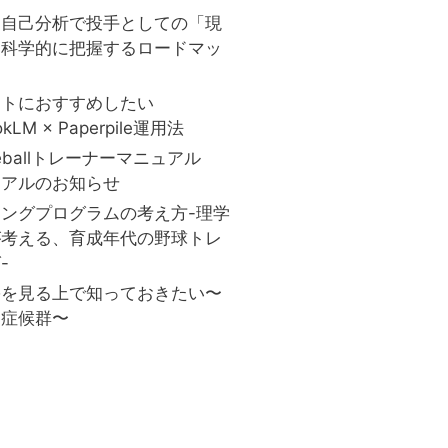
と自己分析で投手としての「現
を科学的に把握するロードマッ
ストにおすすめしたい
okLM × Paperpile運用法
aseballトレーナーマニュアル
ーアルのお知らせ
ングプログラムの考え方-理学
が考える、育成年代の野球トレ
-
害を見る上で知っておきたい〜
口症候群〜