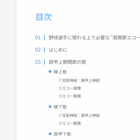
目次
野球選手に関わる上で必要な "肩関節エコー
はじめに
肩甲上腕関節の筋
棘上筋
①支配神経：肩甲上神経
②エコー画像
③エコー動画
棘下筋
①支配神経：肩甲上神経
②エコー動画
肩甲下筋