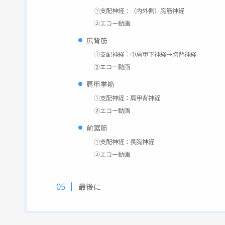
①支配神経：（内外側）胸筋神経
②エコー動画
広背筋
①支配神経：中肩甲下神経→胸背神経
②エコー動画
肩甲挙筋
①支配神経：肩甲背神経
②エコー動画
前鋸筋
①支配神経：長胸神経
②エコー動画
最後に