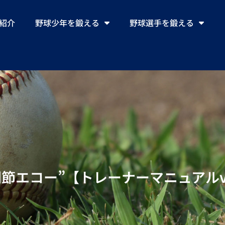
ll紹介
野球少年を鍛える
野球選手を鍛える
節エコー”【トレーナーマニュアルvo