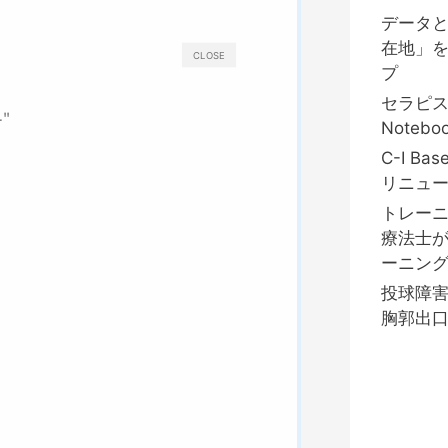
データ
在地」
CLOSE
プ
セラピ
"
Notebo
C-I B
リニュ
トレーニ
療法士
ーニング
投球障
胸郭出