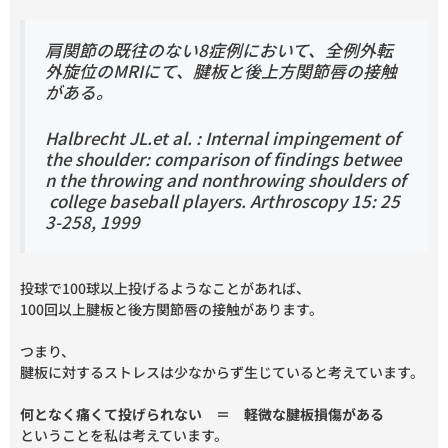
肩関節の既往のない8症例において、全例外転
外旋位のMRIにて、腱板と後上方関節唇の接触
がある。
Halbrecht JL.et al. : Internal impingement of
the shoulder: comparison of findings betwee
n the throwing and nonthrowing shoulders of
college baseball players. Arthroscopy 15: 25
3-258, 1999
投球で100球以上投げるようなことがあれば、
100回以上腱板と後方関節唇の接触があります。
つまり、
腱板に対するストレスは少なからず生じていると考えています。
何となく痛くて投げられない ＝ 軽微な腱板損傷がある
ということを私は考えています。