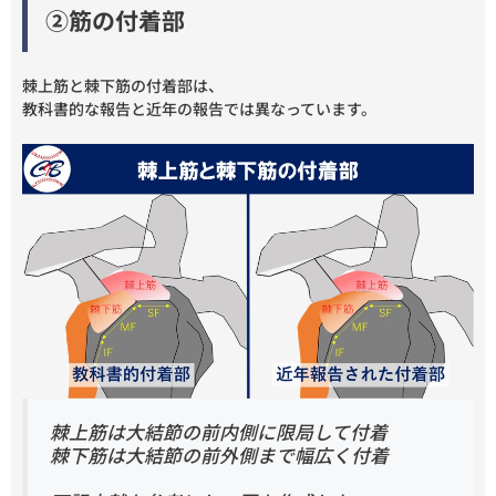
②筋の付着部
棘上筋と棘下筋の付着部は、
教科書的な報告と近年の報告では異なっています。
棘上筋は大結節の前内側に限局して付着
棘下筋は大結節の前外側まで幅広く付着