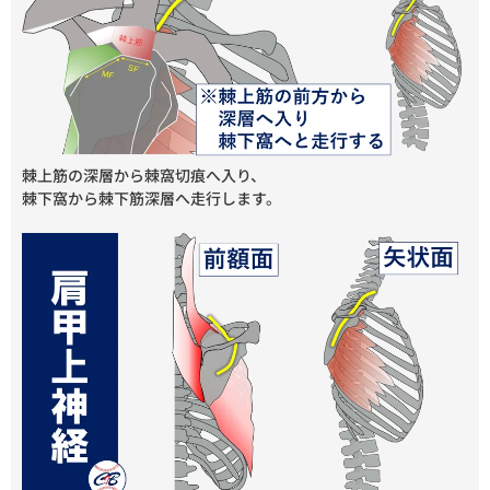
棘上筋の深層から棘窩切痕へ入り、
棘下窩から棘下筋深層へ走行します。