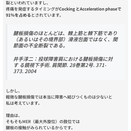
裂といわれていますし、
疼痛を発症するタイミングが
Cocking とAcceleration phaseで
91％を占める
とされています。
腱板損傷のほとんどは、棘上筋と棘下筋であり
（あるいはその境界部）滑液包面ではなく、関
節面の不全断裂である。
井手淳二：投球障害肩における腱板損傷に対
す る鏡視下手術. 肩関節. 28巻第2号. 371-
373. 2004
しかし、
軽微な腱板損傷では本当に障害へ結びつくものは少ないと
私は考えています。
理由は、
そもそもMER（最大外旋位）の肢位では
腱板の接触がみられているからです。