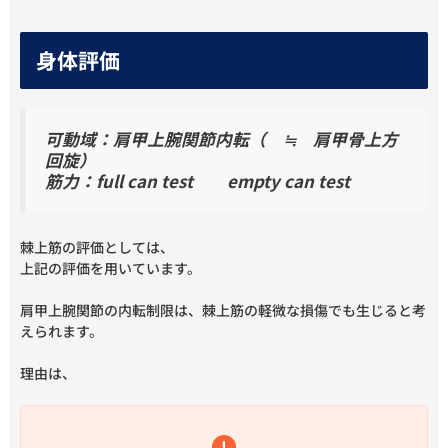
身体評価
可動域：肩甲上腕関節内転（ ≒ 肩甲骨上方
回旋）
筋力：full can test empty can test
棘上筋の評価としては、
上記の評価を用いています。
肩甲上腕関節の内転制限は、棘上筋の軽微な損傷でも生じると考
えられます。
理由は、