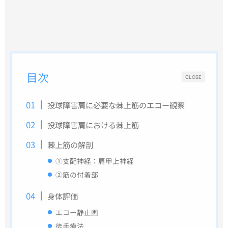
目次
CLOSE
投球障害肩に必要な棘上筋のエコー観察
投球障害肩における棘上筋
棘上筋の解剖
①支配神経：肩甲上神経
②筋の付着部
身体評価
エコー静止画
徒手療法