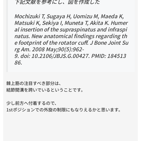
下記文献を参考にし、図を作成した
Mochizuki T, Sugaya H, Uomizu M, Maeda K,
Matsuki K, Sekiya I, Muneta T, Akita K. Humer
al insertion of the supraspinatus and infraspi
natus. New anatomical findings regarding th
e footprint of the rotator cuff. J Bone Joint Su
rg Am. 2008 May;90(5):962-
9. doi: 10.2106/JBJS.G.00427. PMID: 184513
86.
棘上筋の注目すべき部分は、
結節間溝を跨いでいるということです。
少し前方へ付着するので、
1stポジションでの外旋の制限にもなりえるかと思います。