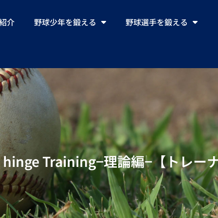
ll紹介
野球少年を鍛える
野球選手を鍛える
inge Training−理論編−【トレ