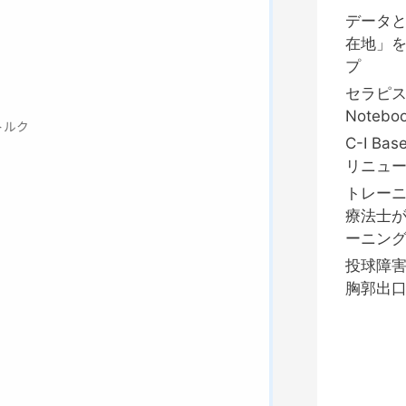
データ
在地」
プ
セラピ
Notebo
トルク
C-I B
リニュ
トレーニ
療法士
ーニング
投球障
胸郭出