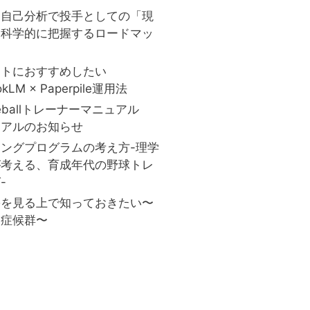
と自己分析で投手としての「現
を科学的に把握するロードマッ
ストにおすすめしたい
okLM × Paperpile運用法
aseballトレーナーマニュアル
ーアルのお知らせ
ングプログラムの考え方-理学
が考える、育成年代の野球トレ
-
害を見る上で知っておきたい〜
口症候群〜