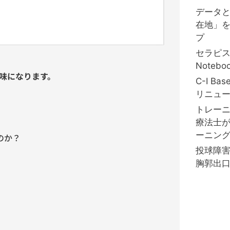
データ
在地」
プ
セラピ
Notebo
味になります。
C-I B
リニュ
トレーニ
療法士
ーニング
のか？
投球障
胸郭出