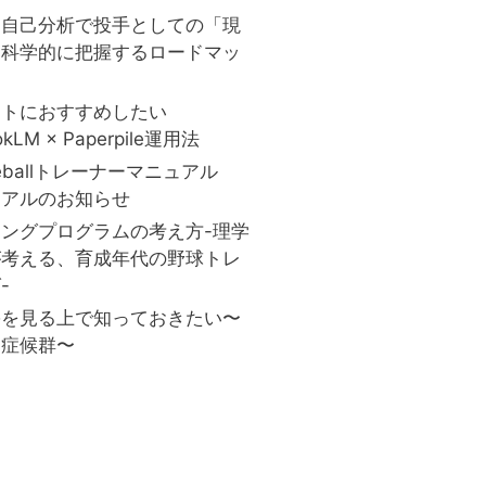
と自己分析で投手としての「現
を科学的に把握するロードマッ
ストにおすすめしたい
okLM × Paperpile運用法
aseballトレーナーマニュアル
ーアルのお知らせ
ングプログラムの考え方-理学
が考える、育成年代の野球トレ
-
害を見る上で知っておきたい〜
口症候群〜