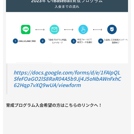
https://docs.google.com/forms/d/e/1FAIpQL
SfeFOaGO2lS8RaR04A5b9Jj4J5oNbAWnFxhC
62Hqp7vXQ9wUA/viewform
育成プログラム入会希望の方はこちらのリンクへ！