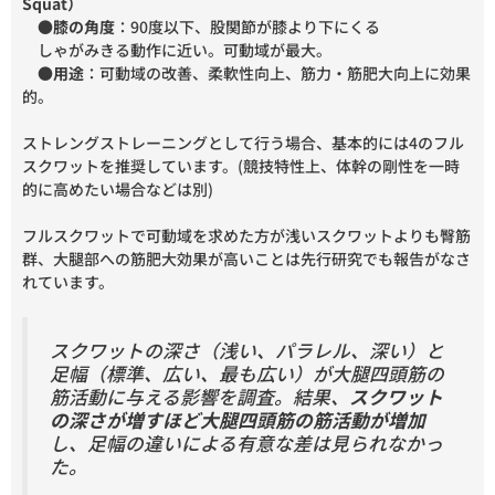
Squat）
●
膝の角度
：90度以下、股関節が膝より下にくる
しゃがみきる動作に近い。可動域が最大。
●
用途
：可動域の改善、柔軟性向上、筋力・筋肥大向上に効果
的。
ストレングストレーニングとして行う場合、基本的には4のフル
スクワットを推奨しています。(競技特性上、体幹の剛性を一時
的に高めたい場合などは別)
フルスクワットで可動域を求めた方が浅いスクワットよりも臀筋
群、大腿部への筋肥大効果が高いことは先行研究でも報告がなさ
れています。
スクワットの深さ（浅い、パラレル、深い）と
足幅（標準、広い、最も広い）が大腿四頭筋の
筋活動に与える影響を調査。結果、
スクワット
の深さが増すほど大腿四頭筋の筋活動が増加
し、足幅の違いによる有意な差は見られなかっ
た。